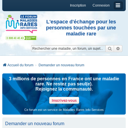
Inscription
Connexion
L'espace d'échange pour les
personnes touchées par une
maladie rare
Reche
Re
Accueil du forum
Demander un nouveau forum
3 millions de personnes en France ont une maladie
rare. Ne restez pas seul(e).
Rejoignez la communauté.
Inscrivez-vous
Ce forum est un service de Maladies Rares Info Services
Demander un nouveau forum