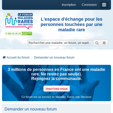
Inscription
Connexion
L'espace d'échange pour les
personnes touchées par une
maladie rare
Reche
Re
Accueil du forum
Demander un nouveau forum
3 millions de personnes en France ont une maladie
rare. Ne restez pas seul(e).
Rejoignez la communauté.
Inscrivez-vous
Ce forum est un service de Maladies Rares Info Services
Demander un nouveau forum