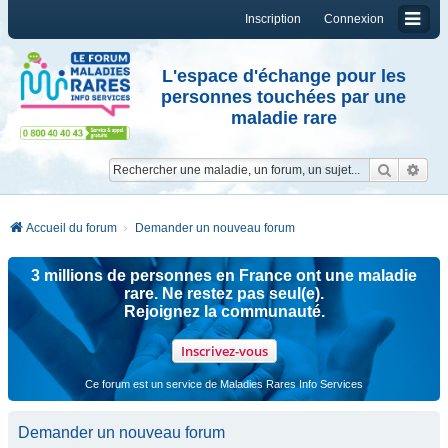
Inscription
Connexion
L'espace d'échange pour les
personnes touchées par une
maladie rare
Reche
Re
Accueil du forum
Demander un nouveau forum
3 millions de personnes en France ont une maladie
rare. Ne restez pas seul(e).
Rejoignez la communauté.
Inscrivez-vous
Ce forum est un service de Maladies Rares Info Services
Demander un nouveau forum