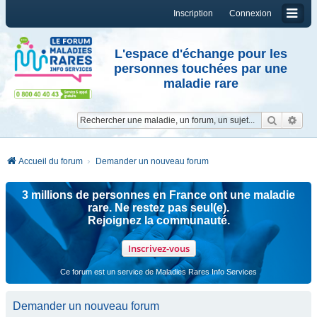
Inscription
Connexion
L'espace d'échange pour les
personnes touchées par une
maladie rare
Reche
Re
Accueil du forum
Demander un nouveau forum
3 millions de personnes en France ont une maladie
rare. Ne restez pas seul(e).
Rejoignez la communauté.
Inscrivez-vous
Ce forum est un service de Maladies Rares Info Services
Demander un nouveau forum