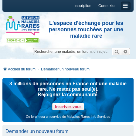
Inscription
Connexion
L'espace d'échange pour les
personnes touchées par une
maladie rare
Reche
Re
Accueil du forum
Demander un nouveau forum
3 millions de personnes en France ont une maladie
rare. Ne restez pas seul(e).
Rejoignez la communauté.
Inscrivez-vous
Ce forum est un service de Maladies Rares Info Services
Demander un nouveau forum