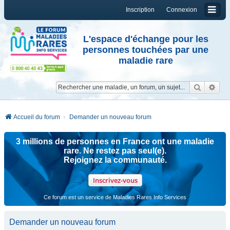
Inscription
Connexion
L'espace d'échange pour les
personnes touchées par une
maladie rare
Reche
Re
Accueil du forum
Demander un nouveau forum
3 millions de personnes en France ont une maladie
rare. Ne restez pas seul(e).
Rejoignez la communauté.
Inscrivez-vous
Ce forum est un service de Maladies Rares Info Services
Demander un nouveau forum