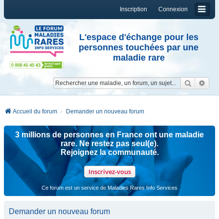
Inscription
Connexion
L'espace d'échange pour les
personnes touchées par une
maladie rare
Reche
Re
Accueil du forum
Demander un nouveau forum
3 millions de personnes en France ont une maladie
rare. Ne restez pas seul(e).
Rejoignez la communauté.
Inscrivez-vous
Ce forum est un service de Maladies Rares Info Services
Demander un nouveau forum