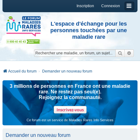
Inscription
Connexion
L'espace d'échange pour les
personnes touchées par une
maladie rare
Reche
Re
Accueil du forum
Demander un nouveau forum
3 millions de personnes en France ont une maladie
rare. Ne restez pas seul(e).
Rejoignez la communauté.
Inscrivez-vous
Ce forum est un service de Maladies Rares Info Services
Demander un nouveau forum