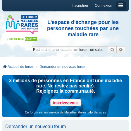
Inscription
Connexion
L'espace d'échange pour les
personnes touchées par une
maladie rare
Reche
Re
Accueil du forum
Demander un nouveau forum
3 millions de personnes en France ont une maladie
rare. Ne restez pas seul(e).
Rejoignez la communauté.
Inscrivez-vous
Ce forum est un service de Maladies Rares Info Services
Demander un nouveau forum