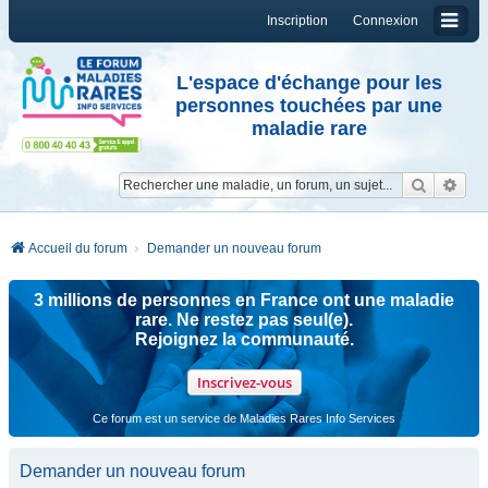
Inscription
Connexion
L'espace d'échange pour les
personnes touchées par une
maladie rare
Reche
Re
Accueil du forum
Demander un nouveau forum
3 millions de personnes en France ont une maladie
rare. Ne restez pas seul(e).
Rejoignez la communauté.
Inscrivez-vous
Ce forum est un service de Maladies Rares Info Services
Demander un nouveau forum