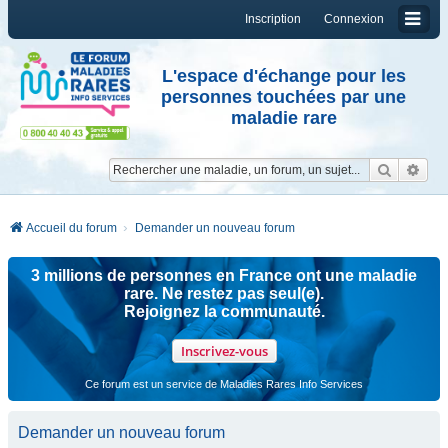
Inscription
Connexion
L'espace d'échange pour les
personnes touchées par une
maladie rare
Reche
Re
Accueil du forum
Demander un nouveau forum
3 millions de personnes en France ont une maladie
rare. Ne restez pas seul(e).
Rejoignez la communauté.
Inscrivez-vous
Ce forum est un service de Maladies Rares Info Services
Demander un nouveau forum