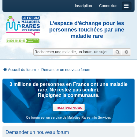
Inscription
Connexion
L'espace d'échange pour les
personnes touchées par une
maladie rare
Reche
Re
Accueil du forum
Demander un nouveau forum
3 millions de personnes en France ont une maladie
rare. Ne restez pas seul(e).
Rejoignez la communauté.
Inscrivez-vous
Ce forum est un service de Maladies Rares Info Services
Demander un nouveau forum