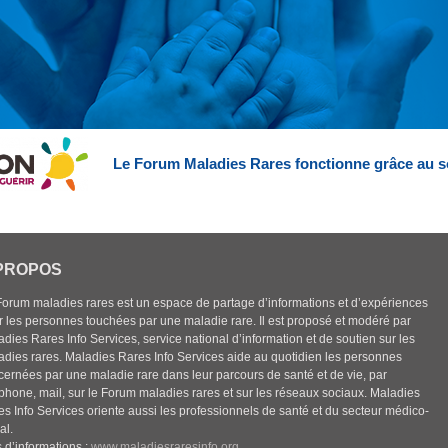
Le Forum Maladies Rares fonctionne grâce au s
PROPOS
Forum maladies rares est un espace de partage d’informations et d’expériences
r les personnes touchées par une maladie rare. Il est proposé et modéré par
dies Rares Info Services, service national d’information et de soutien sur les
adies rares. Maladies Rares Info Services aide au quotidien les personnes
cernées par une maladie rare dans leur parcours de santé et de vie, par
éphone, mail, sur le Forum maladies rares et sur les réseaux sociaux. Maladies
es Info Services oriente aussi les professionnels de santé et du secteur médico-
al.
 d’informations :
www.maladiesraresinfo.org