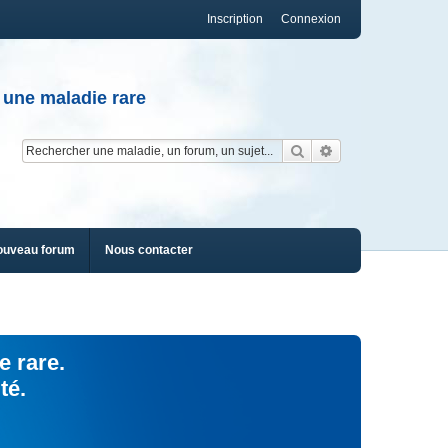
Inscription
Connexion
 une maladie rare
Rechercher
Recherche av
ouveau forum
Nous contacter
e rare.
té.