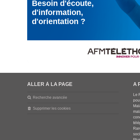
Besoin d'écoute,
d'information,
d'orientation ?
ALLER À LA PAGE
A 
Le 
Recherche avancée
pou
Mala
Supprimer les cookies
mal
con
tél
Rar
soci
Plus