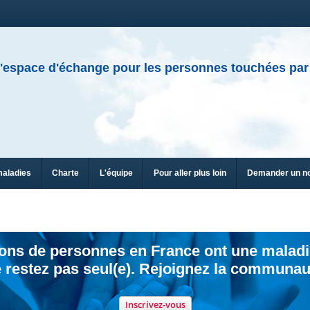
'espace d'échange pour les personnes touchées par
maladies
Charte
L'équipe
Pour aller plus loin
Demander un n
ions de personnes en France ont une maladi
 restez pas seul(e). Rejoignez la communau
Inscrivez-vous