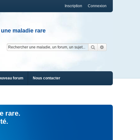
Inscription
Connexion
 une maladie rare
Rechercher
Recherche av
ouveau forum
Nous contacter
e rare.
té.