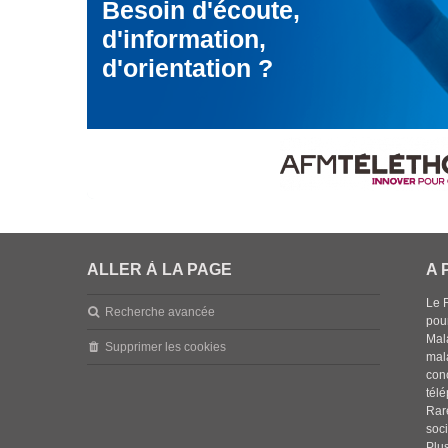
Besoin d'écoute,
d'information,
d'orientation ?
ALLER À LA PAGE
A 
Le 
Recherche avancée
pou
Mala
Supprimer les cookies
mal
con
tél
Rar
soci
Plus