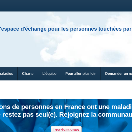
'espace d'échange pour les personnes touchées par
maladies
Charte
L'équipe
Pour aller plus loin
Demander un n
ions de personnes en France ont une maladi
 restez pas seul(e). Rejoignez la communau
Inscrivez-vous