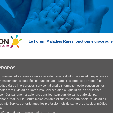
Le Forum Maladies Rares fonctionne grâce au s
PROPOS
Forum maladies rares est un espace de partage d’informations et d’expériences
r les personnes touchées par une maladie rare. Il est proposé et modéré par
dies Rares Info Services, service national d’information et de soutien sur les
adies rares. Maladies Rares Info Services aide au quotidien les personnes
cernées par une maladie rare dans leur parcours de santé et de vie, par
éphone, mail, sur le Forum maladies rares et sur les réseaux sociaux. Maladies
es Info Services oriente aussi les professionnels de santé et du secteur médico-
al.
 d’informations :
www.maladiesraresinfo.org