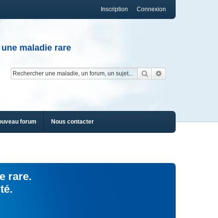
Inscription
Connexion
 une maladie rare
Rechercher
Recherche av
ouveau forum
Nous contacter
e rare.
té.