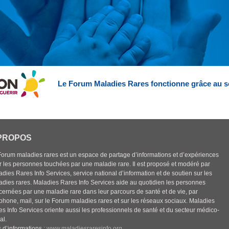
Le Forum Maladies Rares fonctionne grâce au s
PROPOS
Forum maladies rares est un espace de partage d’informations et d’expériences
r les personnes touchées par une maladie rare. Il est proposé et modéré par
dies Rares Info Services, service national d’information et de soutien sur les
adies rares. Maladies Rares Info Services aide au quotidien les personnes
cernées par une maladie rare dans leur parcours de santé et de vie, par
éphone, mail, sur le Forum maladies rares et sur les réseaux sociaux. Maladies
es Info Services oriente aussi les professionnels de santé et du secteur médico-
al.
 d’informations :
www.maladiesraresinfo.org