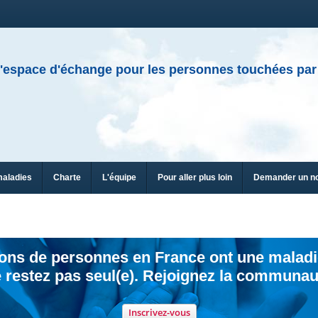
'espace d'échange pour les personnes touchées par
maladies
Charte
L'équipe
Pour aller plus loin
Demander un n
ions de personnes en France ont une maladi
 restez pas seul(e). Rejoignez la communau
Inscrivez-vous