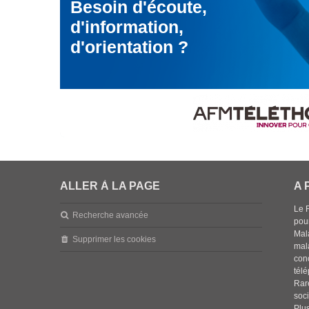
Besoin d'écoute,
d'information,
d'orientation ?
ALLER À LA PAGE
A 
Le 
Recherche avancée
pou
Mala
Supprimer les cookies
mal
con
tél
Rar
soci
Plus