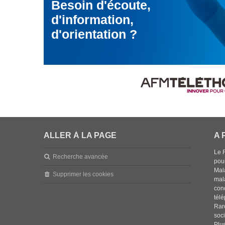
Besoin d'écoute,
d'information,
d'orientation ?
ALLER À LA PAGE
A 
Le 
Recherche avancée
pou
Mala
Supprimer les cookies
mal
con
tél
Rar
soci
Plus