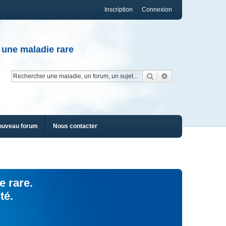
Inscription
Connexion
 une maladie rare
Rechercher
Recherche av
ouveau forum
Nous contacter
e rare.
té.