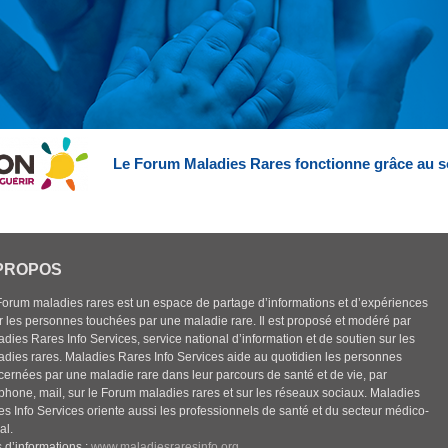
Le Forum Maladies Rares fonctionne grâce au s
PROPOS
Forum maladies rares est un espace de partage d’informations et d’expériences
r les personnes touchées par une maladie rare. Il est proposé et modéré par
dies Rares Info Services, service national d’information et de soutien sur les
adies rares. Maladies Rares Info Services aide au quotidien les personnes
cernées par une maladie rare dans leur parcours de santé et de vie, par
éphone, mail, sur le Forum maladies rares et sur les réseaux sociaux. Maladies
es Info Services oriente aussi les professionnels de santé et du secteur médico-
al.
 d’informations :
www.maladiesraresinfo.org