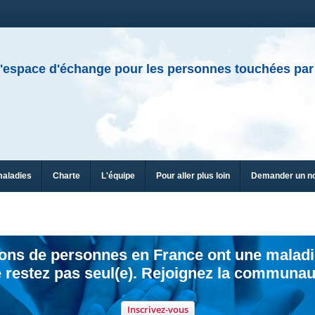
'espace d'échange pour les personnes touchées par
maladies
Charte
L'équipe
Pour aller plus loin
Demander un n
ions de personnes en France ont une maladi
 restez pas seul(e). Rejoignez la communau
Inscrivez-vous