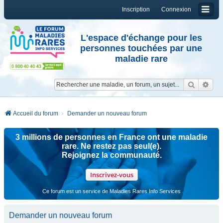
Inscription
Connexion
L'espace d'échange pour les
personnes touchées par une
maladie rare
Reche
Re
Accueil du forum
Demander un nouveau forum
3 millions de personnes en France ont une maladie
rare. Ne restez pas seul(e).
Rejoignez la communauté.
Inscrivez-vous
Ce forum est un service de Maladies Rares Info Services
Demander un nouveau forum