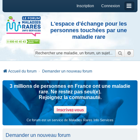
Inscription
Connexion
L'espace d'échange pour les
personnes touchées par une
maladie rare
Reche
Re
Accueil du forum
Demander un nouveau forum
3 millions de personnes en France ont une maladie
rare. Ne restez pas seul(e).
Rejoignez la communauté.
Inscrivez-vous
Ce forum est un service de Maladies Rares Info Services
Demander un nouveau forum