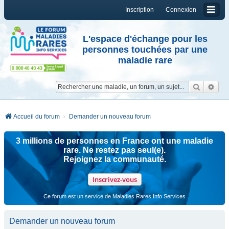
Inscription
Connexion
L'espace d'échange pour les
personnes touchées par une
maladie rare
Reche
Re
Accueil du forum
Demander un nouveau forum
3 millions de personnes en France ont une maladie
rare. Ne restez pas seul(e).
Rejoignez la communauté.
Inscrivez-vous
Ce forum est un service de Maladies Rares Info Services
Demander un nouveau forum