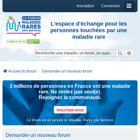
Inscription
Connexion
L'espace d'échange pour les
personnes touchées par une
maladie rare
Reche
Re
Accueil du forum
Demander un nouveau forum
3 millions de personnes en France ont une maladie
rare. Ne restez pas seul(e).
Rejoignez la communauté.
Inscrivez-vous
Ce forum est un service de Maladies Rares Info Services
Demander un nouveau forum