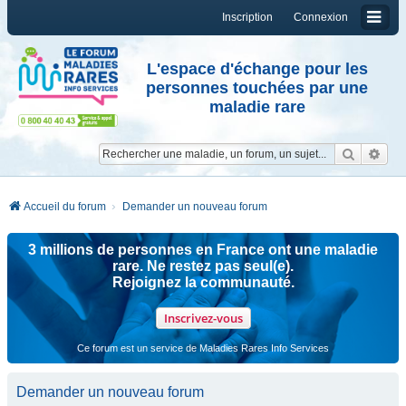
Inscription
Connexion
L'espace d'échange pour les
personnes touchées par une
maladie rare
Reche
Re
Accueil du forum
Demander un nouveau forum
3 millions de personnes en France ont une maladie
rare. Ne restez pas seul(e).
Rejoignez la communauté.
Inscrivez-vous
Ce forum est un service de Maladies Rares Info Services
Demander un nouveau forum