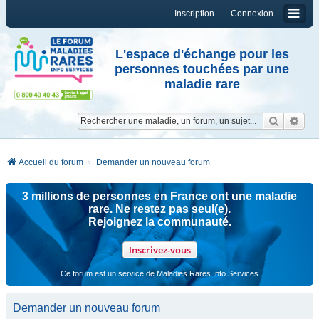
Inscription
Connexion
L'espace d'échange pour les
personnes touchées par une
maladie rare
Reche
Re
Accueil du forum
Demander un nouveau forum
3 millions de personnes en France ont une maladie
rare. Ne restez pas seul(e).
Rejoignez la communauté.
Inscrivez-vous
Ce forum est un service de Maladies Rares Info Services
Demander un nouveau forum