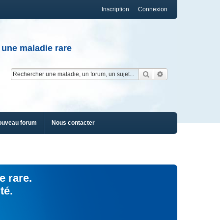
Inscription
Connexion
 une maladie rare
Rechercher
Recherche av
ouveau forum
Nous contacter
e rare.
té.