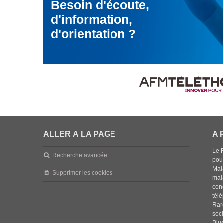
Besoin d'écoute,
d'information,
d'orientation ?
ALLER À LA PAGE
A 
Le 
Recherche avancée
pou
Mala
Supprimer les cookies
mal
con
tél
Rar
soci
Plus