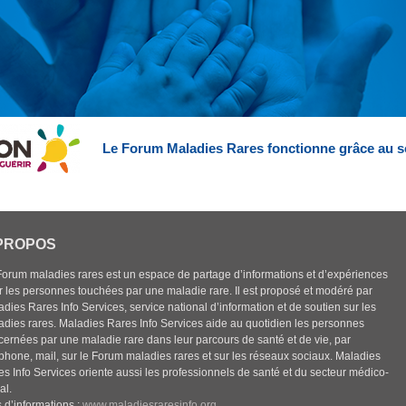
Le Forum Maladies Rares fonctionne grâce au s
PROPOS
Forum maladies rares est un espace de partage d’informations et d’expériences
r les personnes touchées par une maladie rare. Il est proposé et modéré par
dies Rares Info Services, service national d’information et de soutien sur les
adies rares. Maladies Rares Info Services aide au quotidien les personnes
cernées par une maladie rare dans leur parcours de santé et de vie, par
éphone, mail, sur le Forum maladies rares et sur les réseaux sociaux. Maladies
es Info Services oriente aussi les professionnels de santé et du secteur médico-
al.
 d’informations :
www.maladiesraresinfo.org