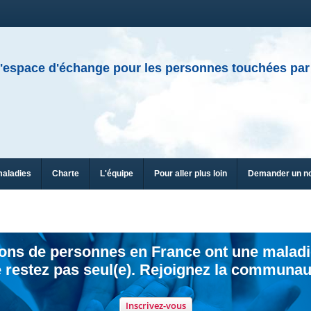
'espace d'échange pour les personnes touchées par
maladies
Charte
L'équipe
Pour aller plus loin
Demander un n
ions de personnes en France ont une maladi
 restez pas seul(e). Rejoignez la communau
Inscrivez-vous