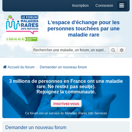
Inscription
Connexion
L'espace d'échange pour les
personnes touchées par une
maladie rare
Reche
Re
Accueil du forum
Demander un nouveau forum
3 millions de personnes en France ont une maladie
rare. Ne restez pas seul(e).
Rejoignez la communauté.
Inscrivez-vous
Ce forum est un service de Maladies Rares Info Services
Demander un nouveau forum