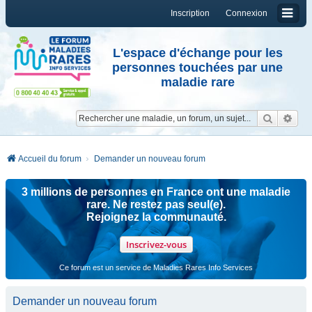
Inscription
Connexion
L'espace d'échange pour les
personnes touchées par une
maladie rare
Reche
Re
Accueil du forum
Demander un nouveau forum
3 millions de personnes en France ont une maladie
rare. Ne restez pas seul(e).
Rejoignez la communauté.
Inscrivez-vous
Ce forum est un service de Maladies Rares Info Services
Demander un nouveau forum