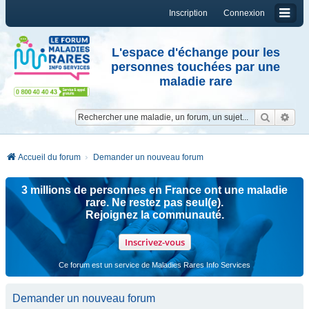
Inscription
Connexion
L'espace d'échange pour les
personnes touchées par une
maladie rare
Reche
Re
Accueil du forum
Demander un nouveau forum
3 millions de personnes en France ont une maladie
rare. Ne restez pas seul(e).
Rejoignez la communauté.
Inscrivez-vous
Ce forum est un service de Maladies Rares Info Services
Demander un nouveau forum