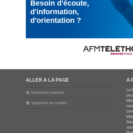
Besoin d'écoute,
d'information,
d'orientation ?
ALLER À LA PAGE
A 
Le 
Recherche avancée
pou
Mala
Supprimer les cookies
mal
con
tél
Rar
soci
Plus