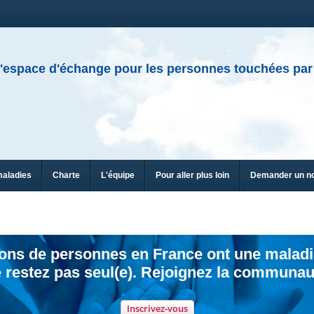
'espace d'échange pour les personnes touchées par
maladies
Charte
L'équipe
Pour aller plus loin
Demander un n
ions de personnes en France ont une maladi
 restez pas seul(e). Rejoignez la communau
Inscrivez-vous