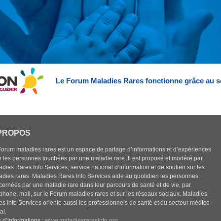
Le Forum Maladies Rares fonctionne grâce au s
PROPOS
Forum maladies rares est un espace de partage d’informations et d’expériences
r les personnes touchées par une maladie rare. Il est proposé et modéré par
dies Rares Info Services, service national d’information et de soutien sur les
adies rares. Maladies Rares Info Services aide au quotidien les personnes
cernées par une maladie rare dans leur parcours de santé et de vie, par
éphone, mail, sur le Forum maladies rares et sur les réseaux sociaux. Maladies
es Info Services oriente aussi les professionnels de santé et du secteur médico-
al.
 d’informations :
www.maladiesraresinfo.org