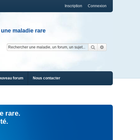
Inscription
Connexion
 une maladie rare
Rechercher
Recherche av
ouveau forum
Nous contacter
e rare.
té.