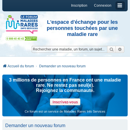
Inscription
Connexion
L'espace d'échange pour les
personnes touchées par une
maladie rare
Reche
Re
Accueil du forum
Demander un nouveau forum
3 millions de personnes en France ont une maladie
rare. Ne restez pas seul(e).
Rejoignez la communauté.
Inscrivez-vous
Ce forum est un service de Maladies Rares Info Services
Demander un nouveau forum