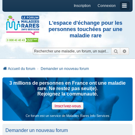
Inscription
Connexion
L'espace d'échange pour les
personnes touchées par une
maladie rare
Reche
Re
Accueil du forum
Demander un nouveau forum
3 millions de personnes en France ont une maladie
rare. Ne restez pas seul(e).
Rejoignez la communauté.
Inscrivez-vous
Ce forum est un service de Maladies Rares Info Services
Demander un nouveau forum