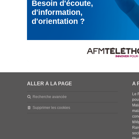
Besoin d'écoute,
d'information,
d'orientation ?
ALLER À LA PAGE
A 
Le 
Recherche avancée
pou
Mala
Supprimer les cookies
mal
con
tél
Rar
soci
Plus