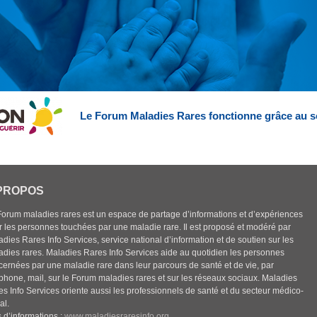
Le Forum Maladies Rares fonctionne grâce au s
PROPOS
Forum maladies rares est un espace de partage d’informations et d’expériences
r les personnes touchées par une maladie rare. Il est proposé et modéré par
dies Rares Info Services, service national d’information et de soutien sur les
adies rares. Maladies Rares Info Services aide au quotidien les personnes
cernées par une maladie rare dans leur parcours de santé et de vie, par
éphone, mail, sur le Forum maladies rares et sur les réseaux sociaux. Maladies
es Info Services oriente aussi les professionnels de santé et du secteur médico-
al.
 d’informations :
www.maladiesraresinfo.org