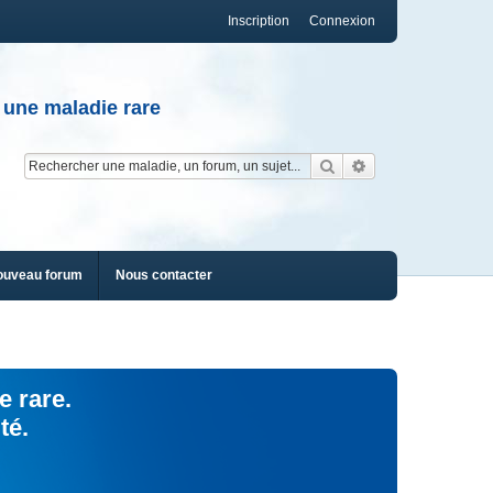
Inscription
Connexion
 une maladie rare
Rechercher
Recherche av
ouveau forum
Nous contacter
e rare.
té.