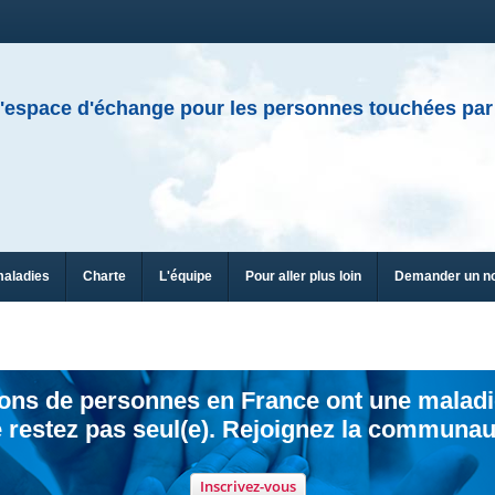
'espace d'échange pour les personnes touchées par
maladies
Charte
L'équipe
Pour aller plus loin
Demander un n
ions de personnes en France ont une maladi
 restez pas seul(e). Rejoignez la communau
Inscrivez-vous