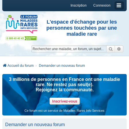
Inscription
Connexion
L'espace d'échange pour les
personnes touchées par une
maladie rare
Reche
Re
Accueil du forum
Demander un nouveau forum
3 millions de personnes en France ont une maladie
rare. Ne restez pas seul(e).
Rejoignez la communauté.
Inscrivez-vous
Ce forum est un service de Maladies Rares Info Services
Demander un nouveau forum