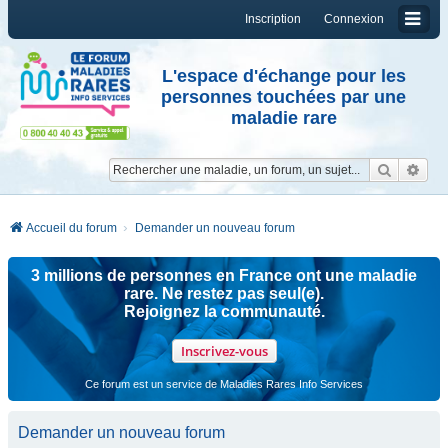
Inscription
Connexion
L'espace d'échange pour les
personnes touchées par une
maladie rare
Reche
Re
Accueil du forum
Demander un nouveau forum
3 millions de personnes en France ont une maladie
rare. Ne restez pas seul(e).
Rejoignez la communauté.
Inscrivez-vous
Ce forum est un service de Maladies Rares Info Services
Demander un nouveau forum