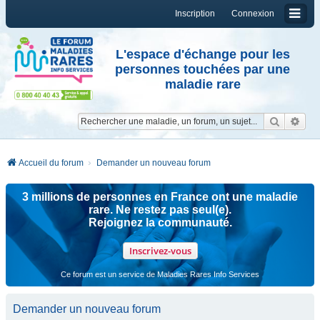
Inscription
Connexion
L'espace d'échange pour les
personnes touchées par une
maladie rare
Reche
Re
Accueil du forum
Demander un nouveau forum
3 millions de personnes en France ont une maladie
rare. Ne restez pas seul(e).
Rejoignez la communauté.
Inscrivez-vous
Ce forum est un service de Maladies Rares Info Services
Demander un nouveau forum