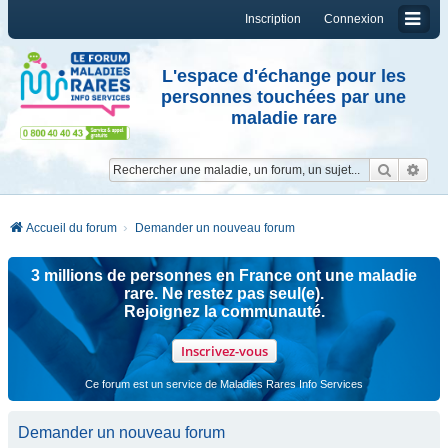
Inscription
Connexion
L'espace d'échange pour les
personnes touchées par une
maladie rare
Reche
Re
Accueil du forum
Demander un nouveau forum
3 millions de personnes en France ont une maladie
rare. Ne restez pas seul(e).
Rejoignez la communauté.
Inscrivez-vous
Ce forum est un service de Maladies Rares Info Services
Demander un nouveau forum