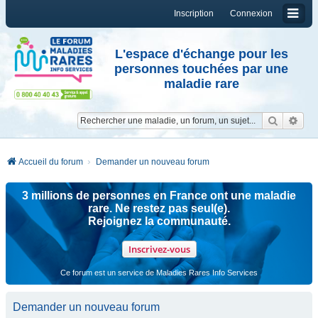
Inscription
Connexion
L'espace d'échange pour les
personnes touchées par une
maladie rare
Reche
Re
Accueil du forum
Demander un nouveau forum
3 millions de personnes en France ont une maladie
rare. Ne restez pas seul(e).
Rejoignez la communauté.
Inscrivez-vous
Ce forum est un service de Maladies Rares Info Services
Demander un nouveau forum