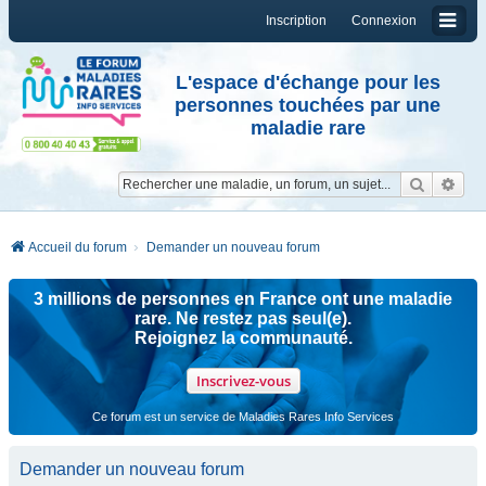
Inscription
Connexion
L'espace d'échange pour les
personnes touchées par une
maladie rare
Reche
Re
Accueil du forum
Demander un nouveau forum
3 millions de personnes en France ont une maladie
rare. Ne restez pas seul(e).
Rejoignez la communauté.
Inscrivez-vous
Ce forum est un service de Maladies Rares Info Services
Demander un nouveau forum