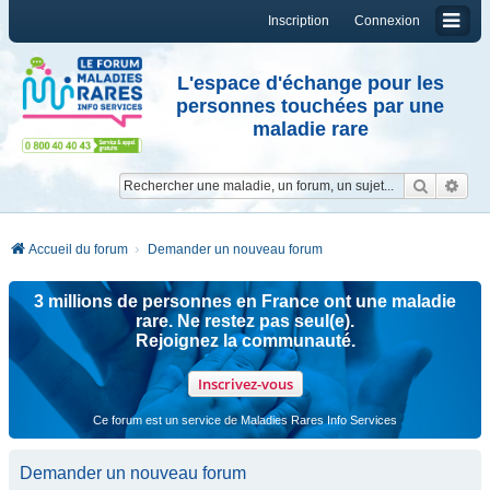
Inscription
Connexion
L'espace d'échange pour les
personnes touchées par une
maladie rare
Reche
Re
Accueil du forum
Demander un nouveau forum
3 millions de personnes en France ont une maladie
rare. Ne restez pas seul(e).
Rejoignez la communauté.
Inscrivez-vous
Ce forum est un service de Maladies Rares Info Services
Demander un nouveau forum