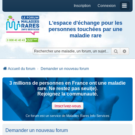
Inscription
Connexion
L'espace d'échange pour les
personnes touchées par une
maladie rare
Reche
Re
Accueil du forum
Demander un nouveau forum
3 millions de personnes en France ont une maladie
rare. Ne restez pas seul(e).
Rejoignez la communauté.
Inscrivez-vous
Ce forum est un service de Maladies Rares Info Services
Demander un nouveau forum