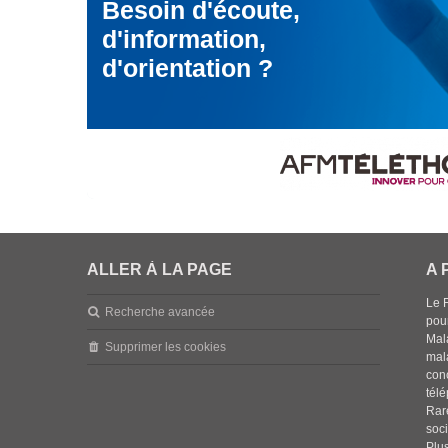
Besoin d'écoute,
d'information,
d'orientation ?
ALLER À LA PAGE
A 
Le 
Recherche avancée
pou
Mala
Supprimer les cookies
mal
con
tél
Rar
soci
Plus