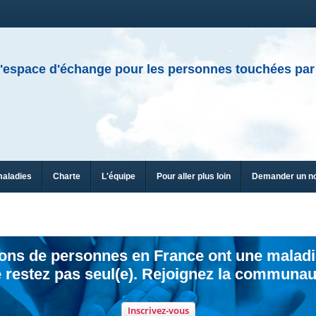
'espace d'échange pour les personnes touchées par
maladies
Charte
L'équipe
Pour aller plus loin
Demander un n
ions de personnes en France ont une maladi
 restez pas seul(e). Rejoignez la communau
Inscrivez-vous