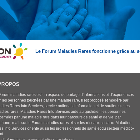
Le Forum Maladies Rares fonctionne grâce au s
PROPOS
Forum maladies rares est un espace de partage d’informations et d’expériences
r les personnes touchées par une maladie rare. Il est proposé et modéré par
dies Rares Info Services, service national d’information et de soutien sur les
adies rares. Maladies Rares Info Services aide au quotidien les personnes
cernées par une maladie rare dans leur parcours de santé et de vie, par
éphone, mail, sur le Forum maladies rares et sur les réseaux sociaux. Maladies
es Info Services oriente aussi les professionnels de santé et du secteur médico-
al.
 d’informations :
www.maladiesraresinfo.org