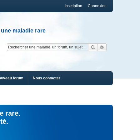
Inscription
Connexion
 une maladie rare
Rechercher
Recherche av
ouveau forum
Nous contacter
e rare.
té.