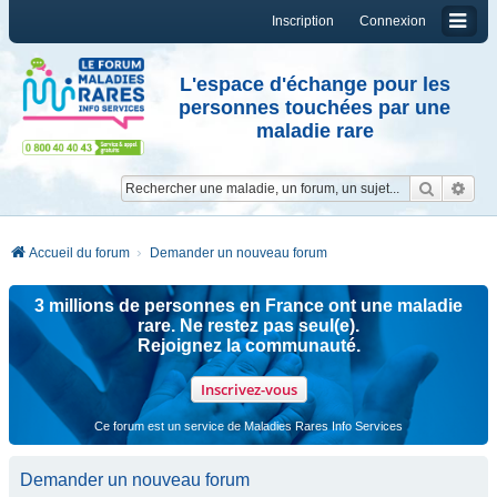
Inscription
Connexion
L'espace d'échange pour les
personnes touchées par une
maladie rare
Reche
Re
Accueil du forum
Demander un nouveau forum
3 millions de personnes en France ont une maladie
rare. Ne restez pas seul(e).
Rejoignez la communauté.
Inscrivez-vous
Ce forum est un service de Maladies Rares Info Services
Demander un nouveau forum