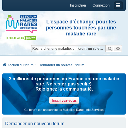
Inscription
Connexion
L'espace d'échange pour les
personnes touchées par une
maladie rare
Reche
Re
Accueil du forum
Demander un nouveau forum
3 millions de personnes en France ont une maladie
rare. Ne restez pas seul(e).
Rejoignez la communauté.
Inscrivez-vous
Ce forum est un service de Maladies Rares Info Services
Demander un nouveau forum