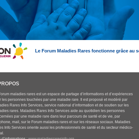
Le Forum Maladies Rares fonctionne grâce au s
PROPOS
Forum maladies rares est un espace de partage d’informations et d’expériences
r les personnes touchées par une maladie rare. Il est proposé et modéré par
dies Rares Info Services, service national d’information et de soutien sur les
adies rares. Maladies Rares Info Services aide au quotidien les personnes
cernées par une maladie rare dans leur parcours de santé et de vie, par
éphone, mail, sur le Forum maladies rares et sur les réseaux sociaux. Maladies
es Info Services oriente aussi les professionnels de santé et du secteur médico-
al.
 d’informations :
www.maladiesraresinfo.org