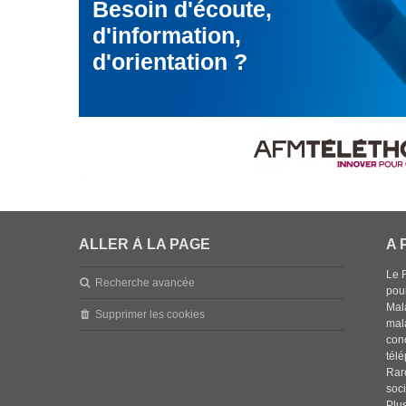
Besoin d'écoute,
d'information,
d'orientation ?
ALLER À LA PAGE
A 
Le 
Recherche avancée
pou
Mala
Supprimer les cookies
mal
con
tél
Rar
soci
Plus