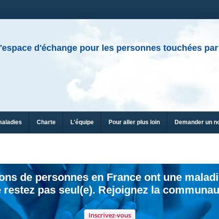
'espace d'échange pour les personnes touchées par
maladies
Charte
L'équipe
Pour aller plus loin
Demander un n
ions de personnes en France ont une maladi
 restez pas seul(e). Rejoignez la communau
Inscrivez-vous