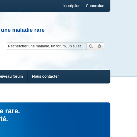
Inscription
Connexion
 une maladie rare
Rechercher
Recherche av
ouveau forum
Nous contacter
e rare.
té.