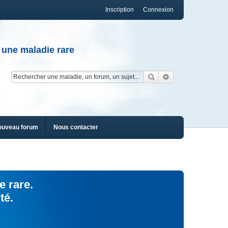
Inscription
Connexion
 une maladie rare
Rechercher
Recherche av
ouveau forum
Nous contacter
e rare.
té.