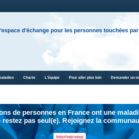
'espace d'échange pour les personnes touchées par
maladies
Charte
L'équipe
Pour aller plus loin
Demander un n
ions de personnes en France ont une maladi
 restez pas seul(e). Rejoignez la communau
Inscrivez-vous