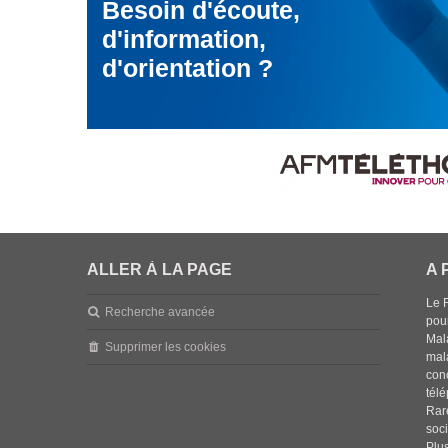
Besoin d'écoute,
d'information,
d'orientation ?
ALLER À LA PAGE
A 
Le 
Recherche avancée
pou
Mala
Supprimer les cookies
mal
con
tél
Rar
soci
Plus