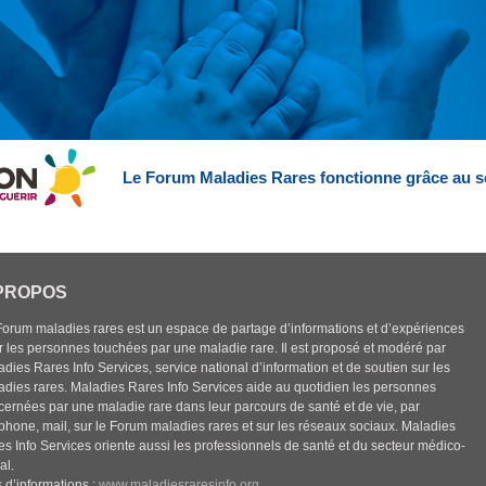
Le Forum Maladies Rares fonctionne grâce au s
PROPOS
Forum maladies rares est un espace de partage d’informations et d’expériences
r les personnes touchées par une maladie rare. Il est proposé et modéré par
dies Rares Info Services, service national d’information et de soutien sur les
adies rares. Maladies Rares Info Services aide au quotidien les personnes
cernées par une maladie rare dans leur parcours de santé et de vie, par
éphone, mail, sur le Forum maladies rares et sur les réseaux sociaux. Maladies
es Info Services oriente aussi les professionnels de santé et du secteur médico-
al.
 d’informations :
www.maladiesraresinfo.org