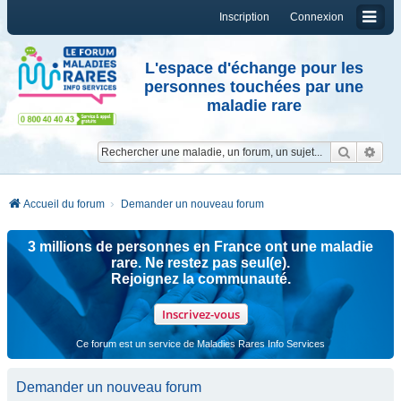
Inscription
Connexion
L'espace d'échange pour les
personnes touchées par une
maladie rare
Reche
Re
Accueil du forum
Demander un nouveau forum
3 millions de personnes en France ont une maladie
rare. Ne restez pas seul(e).
Rejoignez la communauté.
Inscrivez-vous
Ce forum est un service de Maladies Rares Info Services
Demander un nouveau forum