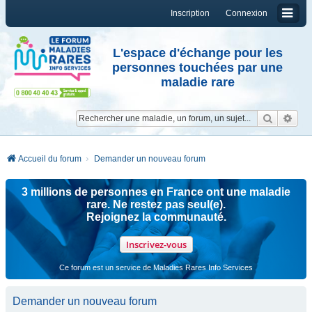
Inscription
Connexion
L'espace d'échange pour les
personnes touchées par une
maladie rare
Reche
Re
Accueil du forum
Demander un nouveau forum
3 millions de personnes en France ont une maladie
rare. Ne restez pas seul(e).
Rejoignez la communauté.
Inscrivez-vous
Ce forum est un service de Maladies Rares Info Services
Demander un nouveau forum