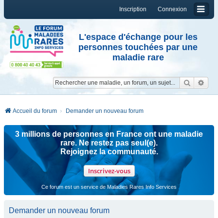
Inscription
Connexion
L'espace d'échange pour les
personnes touchées par une
maladie rare
Reche
Re
Accueil du forum
Demander un nouveau forum
3 millions de personnes en France ont une maladie
rare. Ne restez pas seul(e).
Rejoignez la communauté.
Inscrivez-vous
Ce forum est un service de Maladies Rares Info Services
Demander un nouveau forum