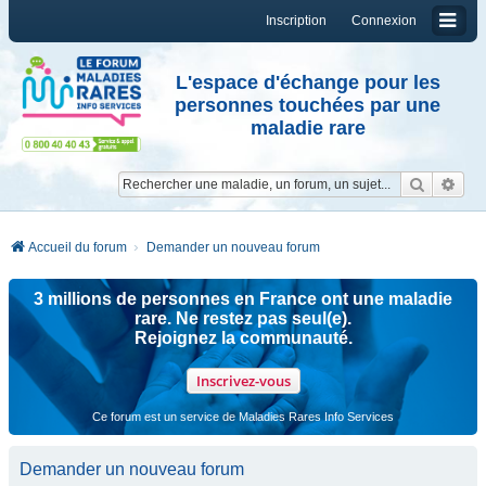
Inscription
Connexion
L'espace d'échange pour les
personnes touchées par une
maladie rare
Reche
Re
Accueil du forum
Demander un nouveau forum
3 millions de personnes en France ont une maladie
rare. Ne restez pas seul(e).
Rejoignez la communauté.
Inscrivez-vous
Ce forum est un service de Maladies Rares Info Services
Demander un nouveau forum