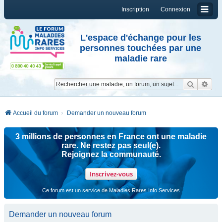
Inscription
Connexion
L'espace d'échange pour les
personnes touchées par une
maladie rare
Reche
Re
Accueil du forum
Demander un nouveau forum
3 millions de personnes en France ont une maladie
rare. Ne restez pas seul(e).
Rejoignez la communauté.
Inscrivez-vous
Ce forum est un service de Maladies Rares Info Services
Demander un nouveau forum