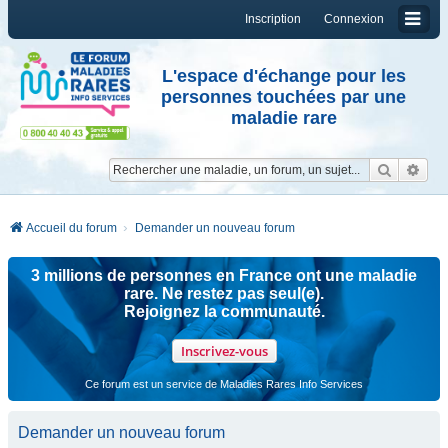
Inscription
Connexion
L'espace d'échange pour les
personnes touchées par une
maladie rare
Reche
Re
Accueil du forum
Demander un nouveau forum
3 millions de personnes en France ont une maladie
rare. Ne restez pas seul(e).
Rejoignez la communauté.
Inscrivez-vous
Ce forum est un service de Maladies Rares Info Services
Demander un nouveau forum