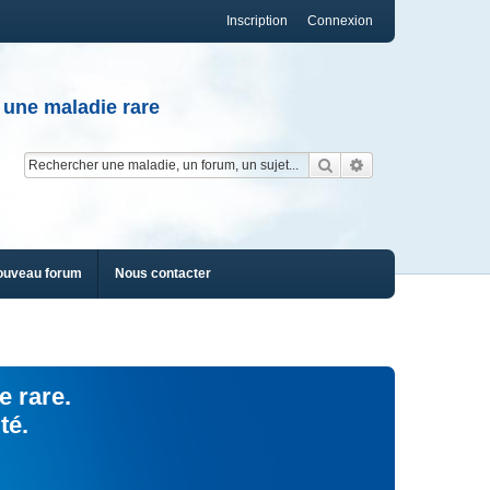
Inscription
Connexion
 une maladie rare
Rechercher
Recherche av
ouveau forum
Nous contacter
e rare.
té.