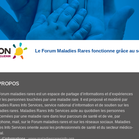
Le Forum Maladies Rares fonctionne grâce au s
PROPOS
Forum maladies rares est un espace de partage d’informations et d’expériences
r les personnes touchées par une maladie rare. Il est proposé et modéré par
dies Rares Info Services, service national d’information et de soutien sur les
adies rares. Maladies Rares Info Services aide au quotidien les personnes
cernées par une maladie rare dans leur parcours de santé et de vie, par
éphone, mail, sur le Forum maladies rares et sur les réseaux sociaux. Maladies
es Info Services oriente aussi les professionnels de santé et du secteur médico-
al.
 d’informations :
www.maladiesraresinfo.org