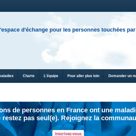
'espace d'échange pour les personnes touchées par
maladies
Charte
L'équipe
Pour aller plus loin
Demander un n
ions de personnes en France ont une maladi
 restez pas seul(e). Rejoignez la communau
Inscrivez-vous