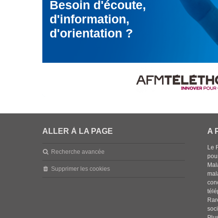
Besoin d'écoute,
d'information,
d'orientation ?
ALLER À LA PAGE
A 
Le 
Recherche avancée
pou
Mala
Supprimer les cookies
mal
con
tél
Rar
soci
Plus